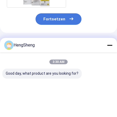
Fortsetzen
Empfohlene Produkte
HengSheng
3:30 AM
Good day, what product are you looking for?
121 Grad
Rote HDPE pp.
Medizinische
Autoclavierbare
medizinische
Müllsäcke
Biohazard
überschüssige
Biogefährdung
Plastiktüten mit
Biotaschen,
Müllsäcke für
Wärmesiegel und
Wegwerfbiohazard-
Hausmüll und
Bestpreis
Bestpreis
Bestprei
anpassbarer Größe
Taschen für
gedruckte Log
für medizinische
Krankenhaus
die Entsorgun