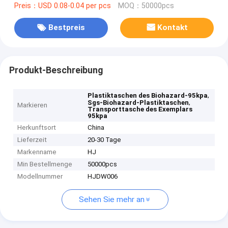
Preis：USD 0.08-0.04 per pcs
MOQ：50000pcs
Bestpreis
Kontakt
Produkt-Beschreibung
,
Plastiktaschen des Biohazard-95kpa
,
Sgs-Biohazard-Plastiktaschen
Markieren
Transporttasche des Exemplars
95kpa
Herkunftsort
China
Lieferzeit
20-30 Tage
Markenname
HJ
Min Bestellmenge
50000pcs
Modellnummer
HJDW006
Sehen Sie mehr an