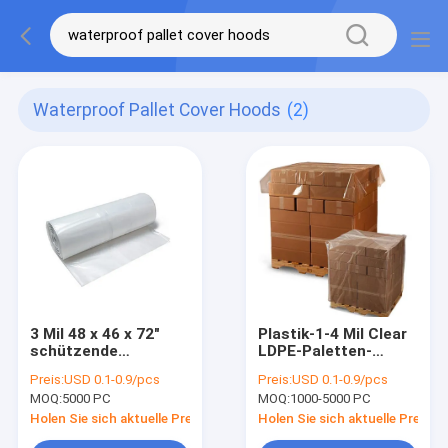
Waterproof Pallet Cover Hoods
(2)
3 Mil 48 x 46 x 72"
Plastik-1-4 Mil Clear
schützende
LDPE-Paletten-
Paletten-
Abdeckung mit
Preis:
USD 0.1-0.9/pcs
Preis:
USD 0.1-0.9/pcs
Abdeckungs-Hauben
kundenspezifischem
MOQ:
5000 PC
MOQ:
1000-5000 PC
imprägniern Plastik-
Logo Printing
LDPE-Material
Holen Sie sich aktuelle Preis
Holen Sie sich aktuelle Preis