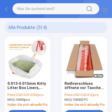
Alle Produkte
(514)
0.013-0.015mm Kitty
Reißverschluss
Litter Box Liners,
öffnete vor Taschen
große Zugschnur Cat
für Aufbauschungs-
Preis:
USD 0.01-0.03/pcs
Preis:
USD 0.02-0.2/pcs
Litter Box Bags
System SPrint
MOQ:
10000pcs
MOQ:
100000 PC
SidePouch
Holen Sie sich aktuelle Preis
Holen Sie sich aktuelle Preis