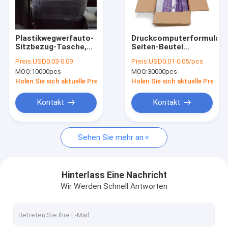
Fabrik-Ausflug
Qualitätskontrolle
Plastikwegwerfauto-
Druckcomputerformular-
Sitzbezug-Tasche,
Seiten-Beutel
treten Sie mit uns in Verbindung
untere Tasche des
öffnete vor Taschen,
Preis:
USD0.03-0.09
Preis:
USD0.01-0.05/pcs
Quadrat-20-
Autobags mit
MOQ:
10000pcs
MOQ:
30000pcs
200microns
Reißverschluss
Nachrichten
Holen Sie sich aktuelle Preis
Holen Sie sich aktuelle Preis
Fordern Sie ein Zitat
Kontakt
Kontakt
Sehen Sie mehr an
Polyplastiktasche
Plastiktaschen des Biohazard
Hinterlass Eine Nachricht
Wir Werden Schnell Antworten
medizinische überschüssige Taschen
Wiederverwendbare Eisbeutel