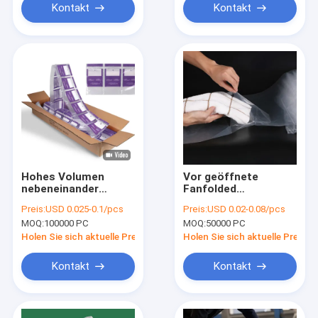
Kontakt
Kontakt
Hohes Volumen
Vor geöffnete
nebeneinander
Fanfolded
öffnete vor
Plastiktaschen im
Preis:
USD 0.025-0.1/pcs
Preis:
USD 0.02-0.08/pcs
Kunststoffgehäuse-
Kasten für Autobag-
MOQ:
100000 PC
MOQ:
50000 PC
Tasche für
Textilverpackungssyste
SidePouch-Bagger
Holen Sie sich aktuelle Preis
Holen Sie sich aktuelle Preis
Kontakt
Kontakt