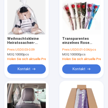
Weihnachtskleine
Transparentes
Heiratssachen-
einzelnes Rose
Süßigkeits-große
Bouquets Flower
Preis:
USD0.03-0.09
Preis:
USD0.01-0.04/pcs
Organza-Taschen für
Sleeve Packaging
MOQ:
10000pcs
MOQ:
100000pcs
Puppe Toy Gift
Gravüren-Drucken
Opp
Holen Sie sich aktuelle Preis
Holen Sie sich aktuelle Preis
Kontakt
Kontakt
Haus
Produkte
Über uns