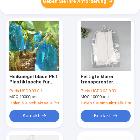
Geben Sie Ihre Anforderung
Heißsiegel blaue PET
Fertigte klarer
Plastiktasche für
transparenter
Bananen-Bündel-
Wäscherei-
Preis:
USD0.03-0.1
Preis:
USD0.03-0.09
Abdeckungen 20-
Trockenreinigungs-
MOQ:
10000pcs
MOQ:
10000pcs
200microns
Kleiderbeutel-Plastik
LDPE besonders an
Holen Sie sich aktuelle Preis
Holen Sie sich aktuelle Preis
Kontakt
Kontakt