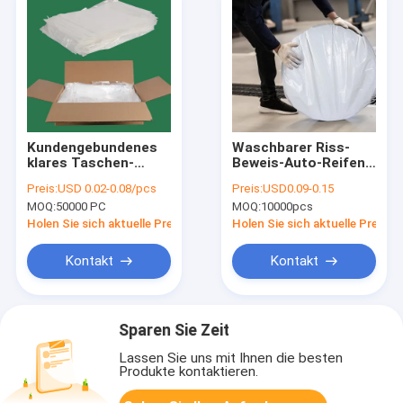
Kundengebundenes
Waschbarer Riss-
klares Taschen-
Beweis-Auto-Reifen-
Textilverpacken LDPE
Hochleistungsspeicher
Preis:
USD 0.02-0.08/pcs
Preis:
USD0.09-0.15
Fanfolded vor
sackt schwarze
MOQ:
50000 PC
MOQ:
10000pcs
geöffnetes
weiße Rad-
Abdeckung ein
Holen Sie sich aktuelle Preis
Holen Sie sich aktuelle Preis
Kontakt
Kontakt
Sparen Sie Zeit
Lassen Sie uns mit Ihnen die besten
Produkte kontaktieren.