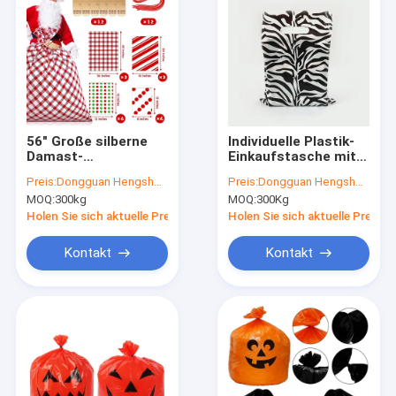
56" Große silberne
Individuelle Plastik-
Damast-
Einkaufstasche mit
Geschenktüte aus
HDPE/LDPE-Material
Preis:
Dongguan Hengsheng Polybag
Preis:
Dongguan Hengsheng Polybag
LDPE-Kunststoff mit
und Tiefdruck in
MOQ:
300kg
MOQ:
300Kg
individuellem Druck
individueller Größe
für Verlobungsfeiern
Holen Sie sich aktuelle Preis
Holen Sie sich aktuelle Preis
Kontakt
Kontakt
Haus
Produkte
Über uns