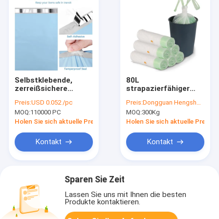
Selbstklebende,
80L
zerreißsichere
strapazierfähiger
Kurier-Plastiktüte
LDPE-Müllbeutel mit
Preis:
USD 0.052 /pc
Preis:
Dongguan Hengsheng Polybag
mit einer Dicke von
Zugband,
MOQ:
110000 PC
MOQ:
300Kg
0,077 mm LDPE Poly
anpassbarer Größe
Mailer
und reißfestem
Holen Sie sich aktuelle Preis
Holen Sie sich aktuelle Preis
Design
Kontakt
Kontakt
Sparen Sie Zeit
Lassen Sie uns mit Ihnen die besten
Produkte kontaktieren.