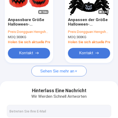
Fabrik-Ausflug
Qualitätskontrolle
Anpassbare Größe
Anpassen der Größe
Halloween-
Halloween-
treten Sie mit uns in Verbindung
Rasenbeutel mit
Blattbeutel mit
Preis:
Dongguan Hengsheng Polybag
Preis:
Dongguan Hengsheng Polybag
Gravurdruck und
Gravure-Druck und
MOQ:
300KG
MOQ:
300KG
SEDEX/SGS-
LDPE-Material für
Nachrichten
Zertifizierung für die
Halloween-Party
Holen Sie sich aktuelle Preis
Holen Sie sich aktuelle Preis
Festblätterkollektion
Dekor
Fordern Sie ein Zitat
Kontakt
Kontakt
Sehen Sie mehr an
Polyplastiktasche
Plastiktaschen des Biohazard
Hinterlass Eine Nachricht
Wir Werden Schnell Antworten
medizinische überschüssige Taschen
Wiederverwendbare Eisbeutel