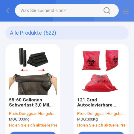
Alle Produkte
(522)
55-60 Gallonen
121 Grad
Schwerlast 3,0 Mil
Autoclavierbare
HDPE
Biohazard
Preis:
Dongguan Hengsheng Polybag
Preis:
Dongguan Hengsheng Polybag
Bauunternehmer
Plastiktüten mit
MOQ:
300Kg
MOQ:
300Kg
Müllsäcke für
Wärmesiegel und
industrielle
anpassbarer Größe
Holen Sie sich aktuelle Preis
Holen Sie sich aktuelle Preis
Verwendung
für medizinische