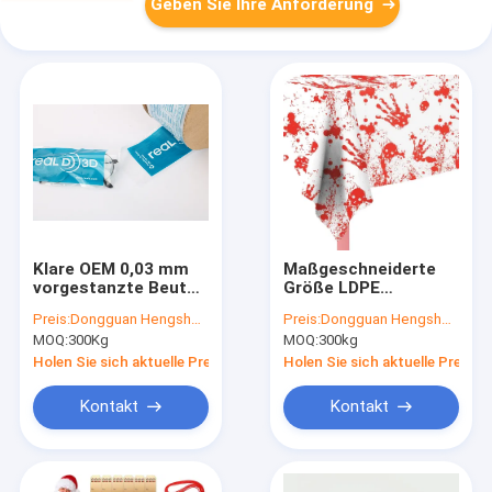
Geben Sie Ihre Anforderung
Klare OEM 0,03 mm
Maßgeschneiderte
vorgestanzte Beutel
Größe LDPE
auf Rolle mit
Wasserdichte
Preis:
Dongguan Hengsheng Polybag
Preis:
Dongguan Hengsheng Polybag
individuellem Druck
Einweg-Tischdecke
MOQ:
300Kg
MOQ:
300kg
und Heißsiegelung
für Halloween
für
Kunststoff-
Holen Sie sich aktuelle Preis
Holen Sie sich aktuelle Preis
Supermarktausrüstung
Tischdecke
Kontakt
Kontakt