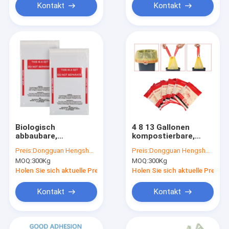
angepasst
Abfälle
Kontakt
Kontakt
Biologisch
4 8 13 Gallonen
abbaubare,
kompostierbare,
anpassbare OPP-
biologisch abbaubare
Preis:
Dongguan Hengsheng Polybag
Preis:
Dongguan Hengsheng Polybag
Poly-Tasche mit
Müllbeutel mit
MOQ:
300Kg
MOQ:
300Kg
Wärmeversiegelung
Kordelzug, Müllsack,
für Gravurdruck
anpassbare Größe
Holen Sie sich aktuelle Preis
Holen Sie sich aktuelle Preis
und Farbe
Kontakt
Kontakt