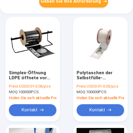
Geben Sie Ihre Anforderung
Simplex-Öffnung
Polytaschen der
LDPE öffnete vor
Selbstfülle-
Taschen auf einem
kundenspezifische
Preis:
USD0.01-0.06/pcs
Preis:
USD0.01-0.05/pcs
Rollenauto-
Farbecmyk auf einer
MOQ:
100000PCS
MOQ:
100000PCS
Verpacken
Rolleneinfachen
Verpackung
Holen Sie sich aktuelle Preis
Holen Sie sich aktuelle Preis
Kontakt
Kontakt