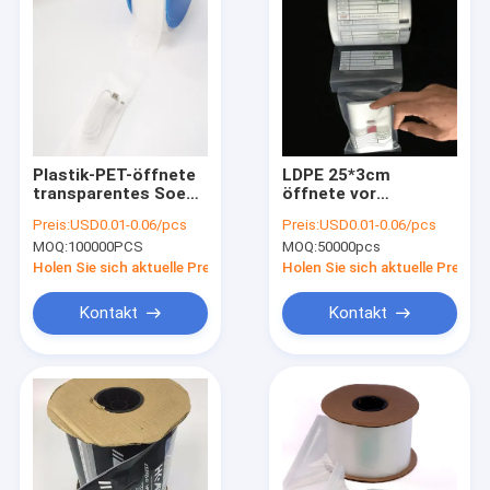
Plastik-PET-öffnete
LDPE 25*3cm
transparentes Soem-
öffnete vor
ODM vor Taschen mit
Gusseted
Preis:
USD0.01-0.06/pcs
Preis:
USD0.01-0.06/pcs
flachem Mund
Polytaschen auf
MOQ:
100000PCS
MOQ:
50000pcs
Rollenmatch-
Maschine
Holen Sie sich aktuelle Preis
Holen Sie sich aktuelle Preis
Kontakt
Kontakt
Haus
Produkte
Über uns