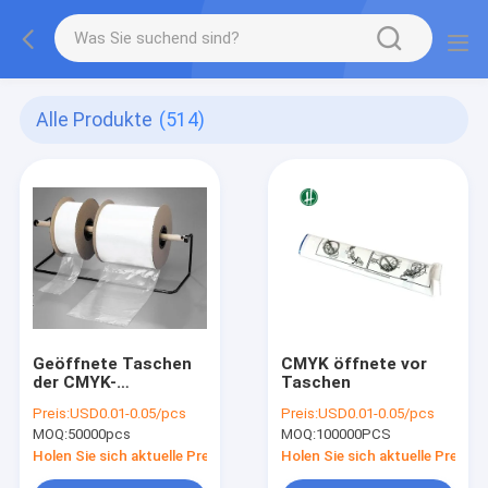
Alle Produkte
(514)
Geöffnete Taschen
CMYK öffnete vor
der CMYK-
Taschen
Farbstärke-0.08mm
Preis:
USD0.01-0.05/pcs
Preis:
USD0.01-0.05/pcs
vor durchlöchert auf
MOQ:
50000pcs
MOQ:
100000PCS
einer Rolle
Holen Sie sich aktuelle Preis
Holen Sie sich aktuelle Preis