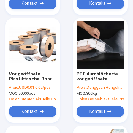
Kontakt
Kontakt
Vor geöffnete
PET durchlöcherte
Plastiktasche-Rohr-
vor geöffnete
Rollenweiße
Polytaschen auf
Preis:
USD0.01-0.05/pcs
Preis:
Dongguan Hengsheng Polybag
undurchsichtige
einer
MOQ:
50000pcs
MOQ:
300Kg
Schultaschen HDPE-
Rollenbrandwunden-
LDPE
Seiten-Öffnung
Holen Sie sich aktuelle Preis
Holen Sie sich aktuelle Preis
Kontakt
Kontakt