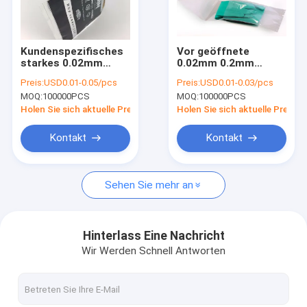
Fabrik-Ausflug
Qualitätskontrolle
Kundenspezifisches
Vor geöffnete
starkes 0.02mm
0.02mm 0.2mm
treten Sie mit uns in Verbindung
0.2mm vor
Plastiktascherolle
Preis:
USD0.01-0.05/pcs
Preis:
USD0.01-0.03/pcs
geöffnetes Taschen
für das Autoteil-
MOQ:
100000PCS
MOQ:
100000PCS
PET Autobags auf
Verpacken
Nachrichten
einer Rolle
Holen Sie sich aktuelle Preis
Holen Sie sich aktuelle Preis
Fordern Sie ein Zitat
Kontakt
Kontakt
Sehen Sie mehr an
Polyplastiktasche
Plastiktaschen des Biohazard
Hinterlass Eine Nachricht
Wir Werden Schnell Antworten
medizinische überschüssige Taschen
Wiederverwendbare Eisbeutel