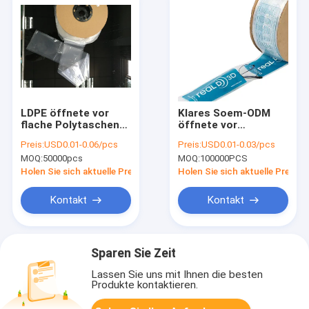
LDPE öffnete vor
Klares Soem-ODM
flache Polytaschen
öffnete vor
auf einer Rolle für
Supermarkt, den
Preis:
USD0.01-0.06/pcs
Preis:
USD0.01-0.03/pcs
Verpackmaschinen
Plastiktaschen
MOQ:
50000pcs
MOQ:
100000PCS
kundenspezifischen
Druck rollen
Holen Sie sich aktuelle Preis
Holen Sie sich aktuelle Preis
Kontakt
Kontakt
Sparen Sie Zeit
Lassen Sie uns mit Ihnen die besten
Produkte kontaktieren.