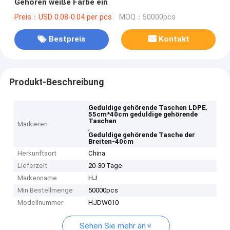
Gehören weiße Farbe ein
Preis：USD 0.08-0.04 per pcs
MOQ：50000pcs
Bestpreis
Kontakt
Produkt-Beschreibung
,
Geduldige gehörende Taschen LDPE
55cm*40cm geduldige gehörende
Taschen
Markieren
,
Geduldige gehörende Tasche der
Breiten-40cm
Herkunftsort
China
Lieferzeit
20-30 Tage
Markenname
HJ
Min Bestellmenge
50000pcs
Modellnummer
HJDW010
Sehen Sie mehr an