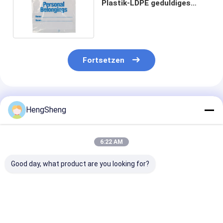
Plastik-LDPE geduldiges
Gehören weiße Farbe ein
Fortsetzen
Empfohlene Produkte
HengSheng
6:22 AM
Good day, what product are you looking for?
HDPE-/LDPE-
Wegwerfstock
Abfall Convine
Medizinabfallbeutel
ziehen des Zoll-9 X10
Mil Stick-On
in großformatiger
auf ansteckenden
Biohazard Red