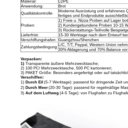
Material:
LDPE
Anwendung:
Brot
Moderne Ausrüstung und erfahrenes Q
Qualitätskontrolle:
fertiges und Endprodukte ausschließlic
1) Freie u. Nizza Proben auf Lager bo
Proben:
2) Kundengebundene Proben 10-15 W
3) Rückerstattungs-Teil/volle Beispie
Lieferfrist:
15-30 Werktage nach dem Entwurf best
Verschiffungshafen:
Guangzhou/Shenzhen
L/C, T/T, Paypal, Western Union neh
Zahlungsbedingung:
30% Ablagerung und 70% Balance vor
Verpacken:
1)
Transparente äußere Mehrzwecktasche;
2) 1
00 PC
/
Mehrzwecktasche, 500 PC kartonieren;
3) PAKET Größe: Besonders angefertigt oder auf tatsächli
Verschiffen:
1)
Durch Eil
(5-7 Werktage)
:
passend für dringende Zeit u
2)
Durch Meer
(20-30 Tage)
:
passend für regelmäßige Mas
3)
Auf dem Luftweg
(4-5 Tage)
:
von Flughafen zu Flughaf