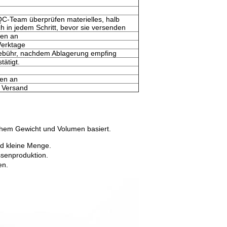
C-Team überprüfen materielles, halb
h in jedem Schritt, bevor sie versenden
ten an
erktage
lgebühr, nachdem Ablagerung empfing
ätigt.
men an
 Versand
chem Gewicht und Volumen basiert.
nd kleine Menge.
senproduktion.
en.