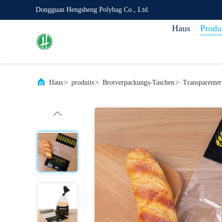
Dongguan Hengsheng Polybag Co., Ltd.
Haus
Produ
Haus
>
produits
>
Brotverpackungs-Taschen
>
Transparente