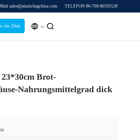
Mail sales@plasticbagchina.com
TELEFON 86-769-86593128


e ein Zitat
 23*30cm Brot-
äuse-Nahrungsmittelgrad dick
na