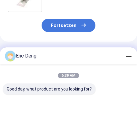
Fortsetzen
Empfohlene Produkte
Eric Deng
6:39 AM
Good day, what product are you looking for?
Spezielle
Anpassungsfähige
Klare OEM 0,
vorgeöffnete LDPE-
Dicke Biologisch
vorgestanzte 
Taschen auf einer
abbaubare LDPE-
auf Rolle mit
Rolle für
Vorgeöffnete
individuellem 
automatische
Autobagger-
und Heißsiege
Bestpreis
Bestpreis
Bestprei
Verpackungsmaschinen
Taschen mit
für