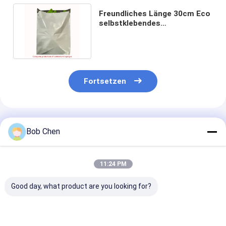
Freundliches Länge 30cm Eco
selbstklebendes
Plastiktasche-recyclebares
Poly
Fortsetzen
Empfohlene Produkte
Bob Chen
11:24 PM
Good day, what product are you looking for?
Biologisch
Geburtstagsfeier
Leckerbissen K