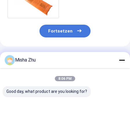
bauscht sich mit Papptitel
Fortsetzen
Empfohlene Produkte
Misha Zhu
8:06 PM
Good day, what product are you looking for?
0.8 Millimeter dick,
Kundengebundene
Plastikzeitung
wasserdicht,
kaufende
Taschen der S
wärmedicht,
Druckplastiktaschen
0.008mm verwi
durchsichtig,
für
0.015mm Stau