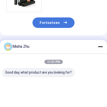
Fortsetzen
Empfohlene Produkte
Misha Zhu
11:51 PM
Good day, what product are you looking for?
55-60 Gallonen
4 8 13 Gallonen
80L
Schwerlast 3,0 Mil
kompostierbare,
strapazierfähi
HDPE
biologisch
LDPE-Müllbeut
Bauunternehmer
abbaubare
Zugband,
Müllsäcke für
Müllbeutel mit
anpassbarer 
Bestpreis
Bestpreis
Bestprei