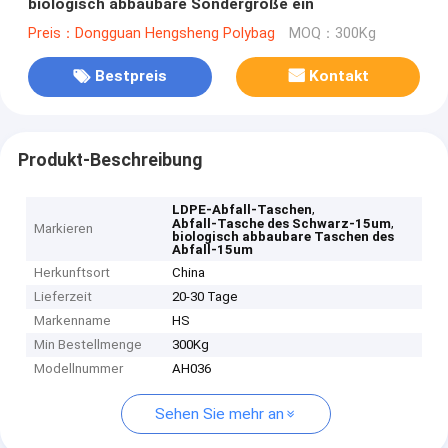
biologisch abbaubare Sondergröße ein
Preis：Dongguan Hengsheng Polybag
MOQ：300Kg
Bestpreis
Kontakt
Produkt-Beschreibung
,
LDPE-Abfall-Taschen
,
Abfall-Tasche des Schwarz-15um
Markieren
biologisch abbaubare Taschen des
Abfall-15um
Herkunftsort
China
Lieferzeit
20-30 Tage
Markenname
HS
Min Bestellmenge
300Kg
Modellnummer
AH036
Sehen Sie mehr an