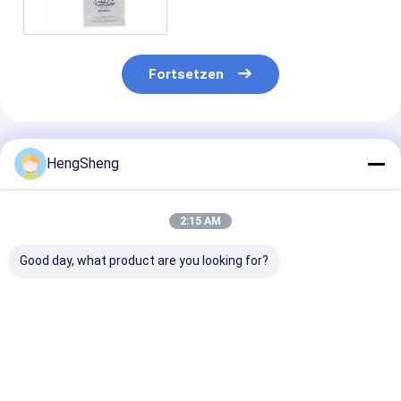
Fortsetzen
Empfohlene Produkte
HengSheng
2:15 AM
Good day, what product are you looking for?
10 lb Wicketed Poly
Eis-Block-
LDPE-
Eisbeutel (12 x 21
Plastiktaschen LDPE
Plastikeisbeut
Zoll)
20lb siegeln
Zugschnur, Eis
dauerhafte mit
Würfel sackt 1
Zugschnur-
Kilogramm
Bestpreis
Bestpreis
Bestprei
Schließung heiß
Gewichts-Kapa