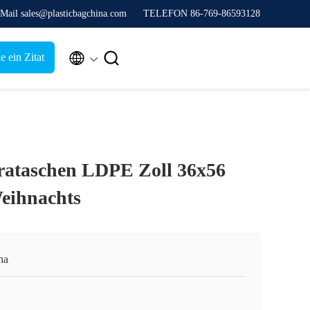
Mail sales@plasticbagchina.com
TELEFON 86-769-86593128


e ein Zitat
rataschen LDPE Zoll 36x56
eihnachts
na