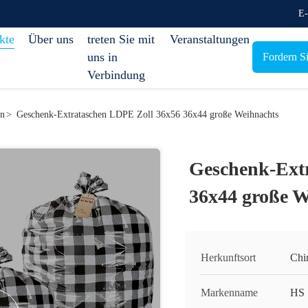
E-
kte
Über uns
treten Sie mit
Veranstaltungen
uns in
Fordern Si
Verbindung
en
>
Geschenk-Extrataschen LDPE Zoll 36x56 36x44 große Weihnachts
Geschenk-Ext
36x44 große W
Herkunftsort
Chi
Markenname
HS