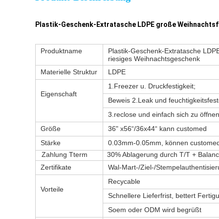
Plastik-Geschenk-Extratasche LDPE große Weihnachtsf
Produktname
Plastik-Geschenk-Extratasche LDPE
riesiges Weihnachtsgeschenk
Materielle Struktur
LDPE
1.Freezer u. Druckfestigkeit;
Eigenschaft
Beweis 2.Leak und feuchtigkeitsfest
3.reclose und einfach sich zu öffnen
Größe
36" x56“/36x44“ kann customed
Stärke
0.03mm-0.05mm, können custome
Zahlung Tterm
30% Ablagerung durch T/T + Balance
Zertifikate
Wal-Mart-/Ziel-/Stempelauthentisi
Recycable
Vorteile
Schnellere Lieferfrist, bettert Ferti
Soem oder ODM wird begrüßt