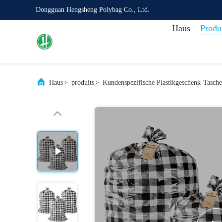
Dongguan Hengsheng Polybag Co., Ltd.
Haus
Produ
Haus
>
produits
>
Kundenspezifische Plastikgeschenk-Tasch