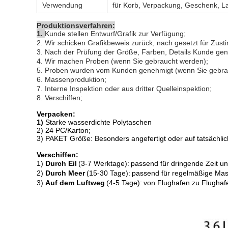
Verwendung
für Korb, Verpackung, Geschenk, La
Produktionsverfahren:
1.
Kunde stellen Entwurf/Grafik zur Verfügung;
2. Wir schicken Grafikbeweis zurück, nach gesetzt für Zus
3. Nach der Prüfung der Größe, Farben, Details Kunde ge
4. Wir machen Proben (wenn Sie gebraucht werden);
5. Proben wurden vom Kunden genehmigt (wenn Sie gebra
6. Massenproduktion;
7. Interne Inspektion oder aus dritter Quelleinspektion;
8. Verschiffen;
Verpacken:
1)
Starke wasserdichte Polytaschen
2)
24 PC
/
Karton
;
3) PAKET Größe: Besonders angefertigt oder auf tatsächli
Verschiffen:
1)
Durch Eil
(3-7 Werktage)
:
passend für dringende Zeit u
2)
Durch Meer
(15-30 Tage)
:
passend für regelmäßige Mas
3)
Auf dem Luftweg
(4-5 Tage)
:
von Flughafen zu Flughaf