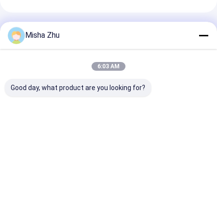
Empfohlene Produkte
Misha Zhu
6:03 AM
Good day, what product are you looking for?
LDPE-
Eis-Block-
Plastikeisbeut
Plastikeisbeutel mit
Plastiktaschen LDPE
LDPE 10Lb mit
Zugschnur, Eis-
20lb siegeln
Zugschnur-
Würfel sackt 1
dauerhafte mit
Schließung
Kilogramm
Zugschnur-
Bestpreis
Bestpreis
Bestprei
Gewichts-Kapazität
Schließung heiß
ein
Startseite
Über uns
Kontakt
Desktop Site
Sitemap
Datenschutz-Bestimmungen
Qualität
Polyplastiktasche
China Fabrik.Copyright © 2026 Dongguan