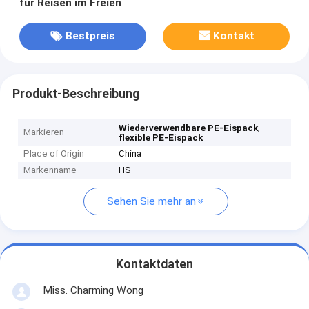
für Reisen im Freien
Bestpreis
Kontakt
Produkt-Beschreibung
,
Wiederverwendbare PE-Eispack
Markieren
flexible PE-Eispack
Place of Origin
China
Markenname
HS
Sehen Sie mehr an
Kontaktdaten
Miss. Charming Wong