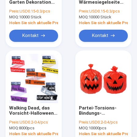
Garten Dekoration
Wärmesiegelseite
Vor geöffnete Taschen
Kürbis Rasenbeutel
biologisch abbaubare
Preis:
USD0.15-0.3/pcs
Preis:
USD0.15-0.3/pcs
biologisch abbaubare
LDPE-
MOQ:
Brotverpackungs-Taschen
10000 Stück
MOQ:
10000 Stück
Hitzesiegel Side
Plastikkürbisbeutel
Gusset Tasche
für Halloween Garten
Holen Sie sich aktuelle Preis
Holen Sie sich aktuelle Preis
Plastikblätterbeutel
Garten Dekoration
Biologisch abbaubare Hundeheck-Tasche
Kontakt
Kontakt
Kundenspezifische Plastikgeschenk-Taschen
Selbstklebende Plastiktasche
Plastiktaschen mit Reißverschluss
Plastikzeitungs-Taschen
Kurier Plastic Bag
Walking Dead, das
Partei-Torsions-
Exemplar-Transport-Tasche
Vorsicht-Halloween-
Bindungs-
Dekorations-Band-
Dekorationen treiben
Preis:
USD0.2-0.4/pcs
Preis:
USD0.2-0.4/pcs
Zombie-Zonen-
im Freien Halloween-
Recyclebare Abfall-Taschen
MOQ:
8000pcs
MOQ:
10000pcs
Schrecken-Partei
Abfall-Taschen für
warnt
Yard-Rasen-Garten
Holen Sie sich aktuelle Preis
Holen Sie sich aktuelle Preis