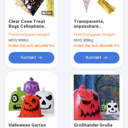
Fabrik-Ausflug
Qualitätskontrolle
Clear Cone Treat
Transparente,
Bags Cellophane
anpassbare
treten Sie mit uns in Verbindung
Cone Treat Bags
Kegelbeutel mit
Preis:
Dongguan Hengsheng Polybag
Preis:
Dongguan Hengsheng Polybag
Plastic Cone Bags
Gravurdruck und
MOQ:
300KG
MOQ:
300kg
Triangle Bags with
OPP-Material für
Nachrichten
200 PCS Twist Ties
süße Leckereien
Holen Sie sich aktuelle Preis
Holen Sie sich aktuelle Preis
for candy
Fordern Sie ein Zitat
Kontakt
Kontakt
Polyplastiktasche
Plastiktaschen des Biohazard
medizinische überschüssige Taschen
Wiederverwendbare Eisbeutel
Halloween Garten
Großhandel Große