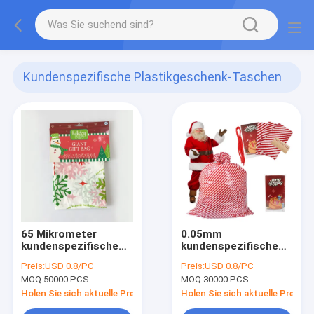
Kundenspezifische Plastikgeschenk-Taschen
(53)
65 Mikrometer
0.05mm
kundenspezifische
kundenspezifische
Plastikgeschenk-
Plastikgeschenk-
Preis:
USD 0.8/PC
Preis:
USD 0.8/PC
Taschen
Taschen
MOQ:
50000 PCS
MOQ:
30000 PCS
Holen Sie sich aktuelle Preis
Holen Sie sich aktuelle Preis