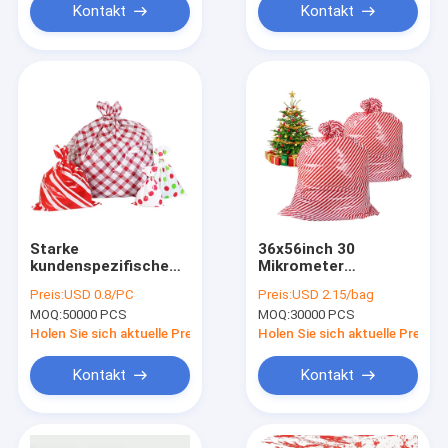
Kontakt
Kontakt
Starke
36x56inch 30
kundenspezifische
Mikrometer
Plastiktaschen des
kundenspezifische
Preis:
USD 0.8/PC
Preis:
USD 2.15/bag
geschenk-3c
Plastikgeschenk-
MOQ:
50000 PCS
MOQ:
30000 PCS
sackt
Weihnachtsgeschenk
Holen Sie sich aktuelle Preis
Holen Sie sich aktuelle Preis
ein
Kontakt
Kontakt