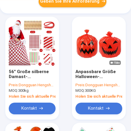
Geben Sie Ihre Anforderung
56" Große silberne
Anpassbare Größe
Damast-
Halloween-
Geschenktüte aus
Rasenbeutel mit
Preis:
Dongguan Hengsheng Polybag
Preis:
Dongguan Hengsheng Polybag
LDPE-Kunststoff mit
Gravurdruck und
MOQ:
300kg
MOQ:
300KG
individuellem Druck
SEDEX/SGS-
für Verlobungsfeiern
Zertifizierung für die
Holen Sie sich aktuelle Preis
Holen Sie sich aktuelle Preis
Festblätterkollektion
Kontakt
Kontakt