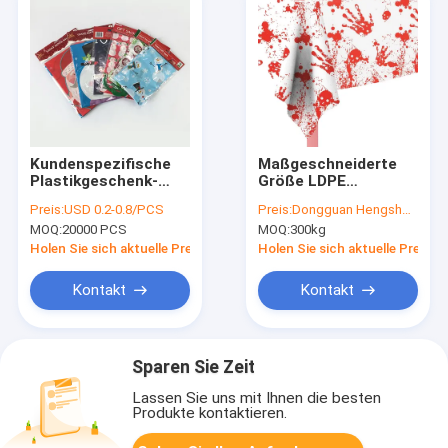
Kundenspezifische
Maßgeschneiderte
Plastikgeschenk-
Größe LDPE
Verpackung LDPE
Wasserdichte
Preis:
USD 0.2-0.8/PCS
Preis:
Dongguan Hengsheng Polybag
65*80cm bauscht
Einweg-Tischdecke
MOQ:
20000 PCS
MOQ:
300kg
sich mit Zugschnur
für Halloween
Kunststoff-
Holen Sie sich aktuelle Preis
Holen Sie sich aktuelle Preis
Tischdecke
Kontakt
Kontakt
Sparen Sie Zeit
Lassen Sie uns mit Ihnen die besten
Produkte kontaktieren.