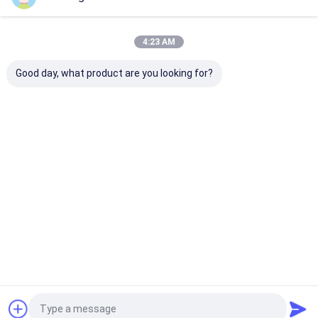
Unsere Kategorien
4:23 AM
Good day, what product are you looking for?
Polyplastiktasche
Plastiktaschen des
medizinische
Biohazard
überschüssige
Taschen
Startseite
Über uns
Kontakt
Desktop Site
Sitemap
Datenschutz-Bestimmungen
Qualität
Polyplastiktasche
China Fabrik.Copyright © 2026 Dongguan
Hengsheng Polybag Co., Ltd.. All Rights Reserved.