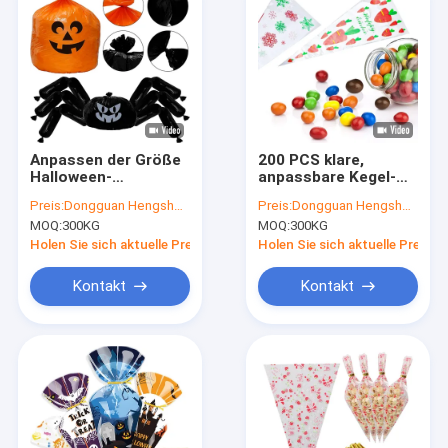
Anpassen der Größe
200 PCS klare,
Halloween-
anpassbare Kegel-
Blattbeutel mit
Treatsäcke mit
Preis:
Dongguan Hengsheng Polybag
Preis:
Dongguan Hengsheng Polybag
Gravure-Druck und
Twist Ties und
MOQ:
300KG
MOQ:
300KG
LDPE-Material für
Gravure-Druck für
Halloween-Party
handgefertigte
Holen Sie sich aktuelle Preis
Holen Sie sich aktuelle Preis
Dekor
Kekse
Kontakt
Kontakt
Haus
Produkte
Über uns