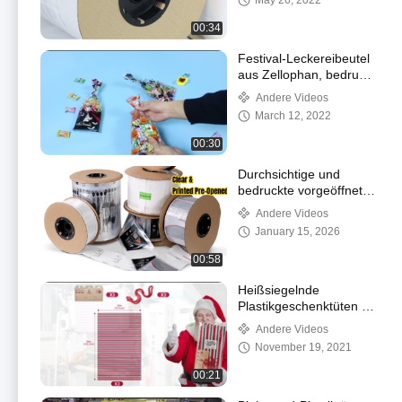
May 26, 2022
00:34
Festival-Leckereibeutel
aus Zellophan, bedruckt
mit Drehbändern
Andere Videos
March 12, 2022
00:30
Durchsichtige und
bedruckte vorgeöffnete
Autobeutel auf Rolle
Andere Videos
January 15, 2026
00:58
Heißsiegelnde
Plastikgeschenktüten 56
Zoll für Chirstmas
Andere Videos
November 19, 2021
00:21