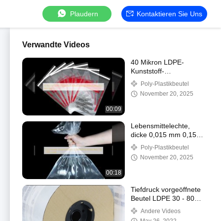
Plaudern
Kontaktieren Sie Uns
Verwandte Videos
40 Mikron LDPE-
Kunststoff-
Selbstklebebeutel mit
Poly-Plastikbeutel
Erstickungswarnung
November 20, 2025
00:09
Lebensmittelechte,
dicke 0,015 mm 0,15
mm Polyethylen-
Poly-Plastikbeutel
Kunststoffbeutel, flach,
November 20, 2025
LDPE HDPE
00:18
Tiefdruck vorgeöffnete
Beutel LDPE 30 - 80
Mikron
Andere Videos