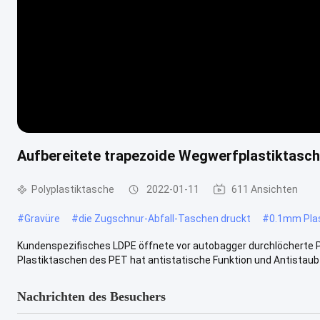
Aufbereitete trapezoide Wegwerfplastiktasc
Polyplastiktasche
2022-01-11
611 Ansichten
#
Gravüre
#
die Zugschnur-Abfall-Taschen druckt
#
0.1mm Plas
Kundenspezifisches LDPE öffnete vor autobagger durchlöcherte Pl
Plastiktaschen des PET hat antistatische Funktion und Antistaub so
Nachrichten des Besuchers