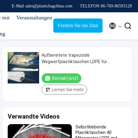
E-Mail sales@plasticbagchina.com
TELEFON 86-769-86593128
e mit
Veranstaltungen


Fordern Sie ein Zitat
ung
Aufbereitete trapezoide
Wegwerfplastiktaschen LDPE für
Verpackenwischer
Kontakt jetzt
Lernen Sie mehr
Verwandte Videos
Selbstklebende
Plastiktaschen 40