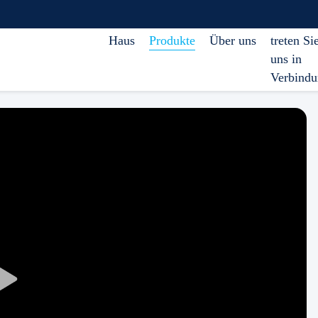
Haus
Produkte
Über uns
treten Si
uns in
Verbind
Play
Video