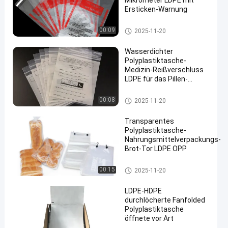
Mikrometer LDPE mit
Ersticken-Warnung
Polyplastiktasche
00:09
2025-11-20
Wasserdichter
Polyplastiktasche-
Medizin-Reißverschluss
LDPE für das Pillen-
Zuführen
Polyplastiktasche
00:08
2025-11-20
Transparentes
Polyplastiktasche-
Nahrungsmittelverpackungs-
Brot-Tor LDPE OPP
Polyplastiktasche
00:15
2025-11-20
LDPE-HDPE
durchlöcherte Fanfolded
Polyplastiktasche
öffnete vor Art