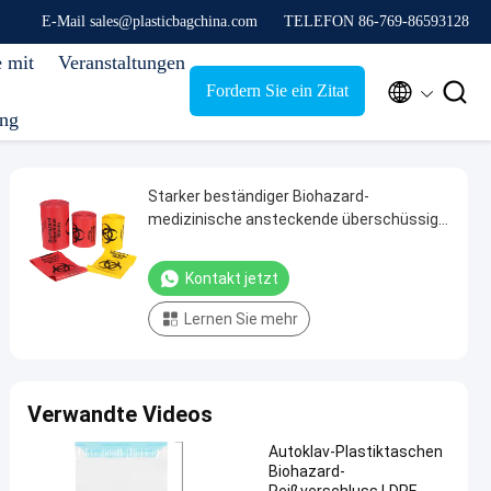
E-Mail sales@plasticbagchina.com
TELEFON 86-769-86593128
e mit
Veranstaltungen


Fordern Sie ein Zitat
ung
Starker beständiger Biohazard-
medizinische ansteckende überschüssige
Plastiktasche in der Rolle
Kontakt jetzt
Lernen Sie mehr
Verwandte Videos
Autoklav-Plastiktaschen
Biohazard-