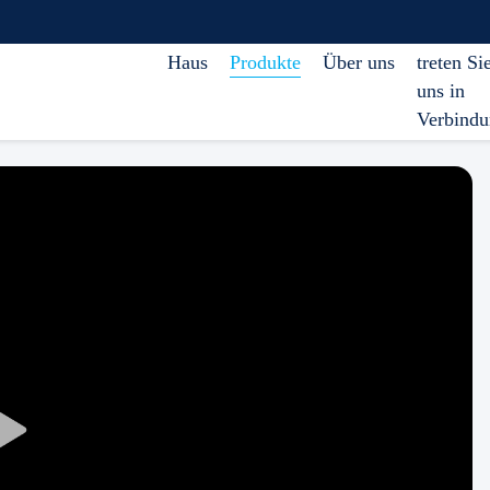
Haus
Produkte
Über uns
treten Si
uns in
Verbind
Play
Video