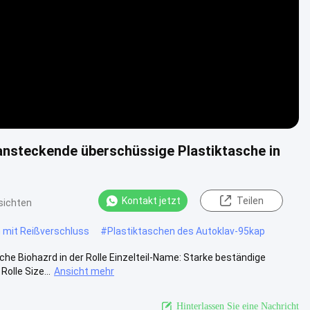
ansteckende überschüssige Plastiktasche in
Kontakt jetzt
Teilen
sichten
mit Reißverschluss
#
Plastiktaschen des Autoklav-95kap
e Biohazrd in der Rolle Einzelteil-Name: Starke beständige
olle Size...
Ansicht mehr
Hinterlassen Sie eine Nachricht