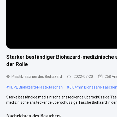
Starker beständiger Biohazard-medizinische 
der Rolle
Plastiktaschen des Biohazard
2022-07-20
258 An
#
HDPE Biohazard-Plastiktaschen
#
0.04mm Biohazard-Taschen 
Starke beständige medizinische ansteckende überschüssige Tasch
medizinische ansteckende überschüssige Tasche Biohazrd in der R
Nachrichten des Besuchers