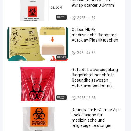
Reißverschluss LDPE
95kap starker 0.04mm
Plastiktaschen des Biohazard
00:21
2025-11-20
Gelbes HDPE
medizinische Biohazard-
Autoklav-Plastiktaschen
Plastiktaschen des Biohazard
2022-05-27
00:43
Rote Selbstversiegelung
Biogefährdungsabfälle
Gesundheitswesen
Autoklavenbeutel mit
Klebeband
Plastiktaschen des Biohazard
00:21
2025-12-25
Dauerhafte BPA-freie Zip-
Lock-Tasche für
medizinische und
langlebige Leistungen