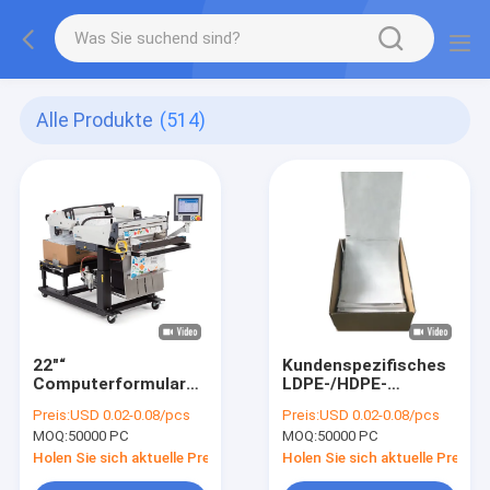
Alle Produkte
(514)
22"“
Kundenspezifisches
Computerformular
LDPE-/HDPE-
X32 öffnete vor
Computerformular
Preis:
USD 0.02-0.08/pcs
Preis:
USD 0.02-0.08/pcs
LDPE-Plastikkurier
öffnete vor Taschen
MOQ:
50000 PC
MOQ:
50000 PC
Bags
im Kasten
Holen Sie sich aktuelle Preis
Holen Sie sich aktuelle Preis