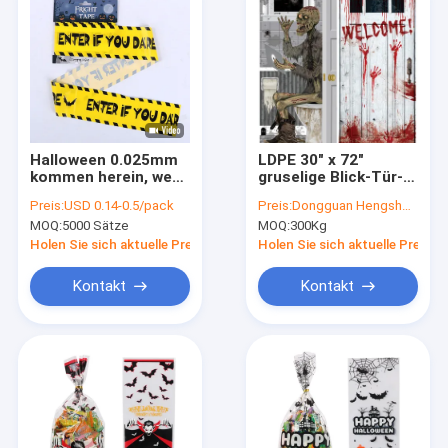
Halloween 0.025mm
LDPE 30" x 72"
kommen herein, wenn
gruselige Blick-Tür-
Sie Plastikschrecken
Abdeckungs-
Preis:
USD 0.14-0.5/pack
Preis:
Dongguan Hengsheng Polybag
des Band-30ft für
Zusammenstellung
MOQ:
5000 Sätze
MOQ:
300Kg
Dacoration wagen
Holen Sie sich aktuelle Preis
Holen Sie sich aktuelle Preis
Kontakt
Kontakt
Haus
Produkte
Über uns