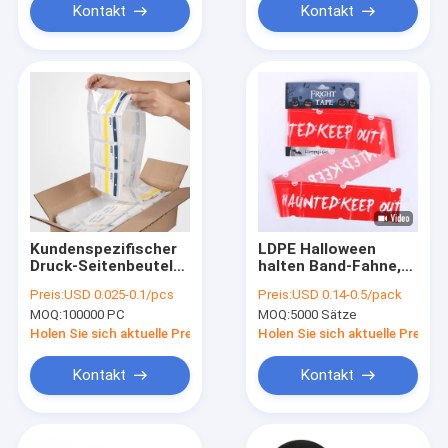
Kontakt
Kontakt
Kundenspezifischer
LDPE Halloween
Druck-Seitenbeutel
halten Band-Fahne,
Fanfoled Vor-öffnete
0.04mm Plastik-
Preis:
USD 0.025-0.1/pcs
Preis:
USD 0.14-0.5/pack
Taschen mit
Halloween
MOQ:
100000 PC
MOQ:
5000 Sätze
Reißverschluss
Schrecken-Band ab
Holen Sie sich aktuelle Preis
Holen Sie sich aktuelle Preis
Kontakt
Kontakt