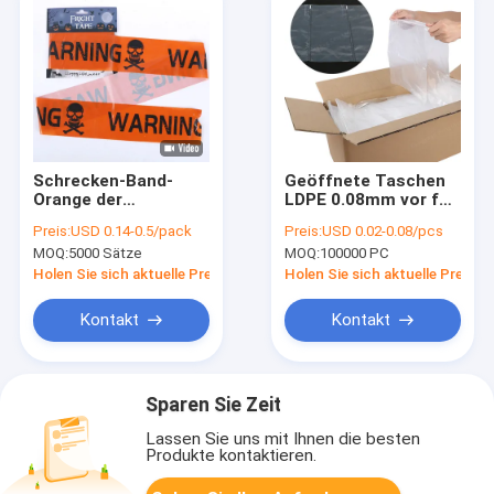
Schrecken-Band-
Geöffnete Taschen
Orange der
LDPE 0.08mm vor für
Dekorations-0.1mm
FAS das SPrint-
Preis:
USD 0.14-0.5/pack
Preis:
USD 0.02-0.08/pcs
starke Halloween, die
Revolutions-
MOQ:
5000 Sätze
MOQ:
100000 PC
30ft Plastik warnt
Verpacken der
Lebensmittel
Holen Sie sich aktuelle Preis
Holen Sie sich aktuelle Preis
Kontakt
Kontakt
Sparen Sie Zeit
Lassen Sie uns mit Ihnen die besten
Produkte kontaktieren.