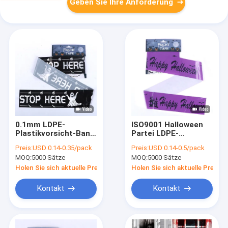
Geben Sie Ihre Anforderung
0.1mm LDPE-
ISO9001 Halloween
Plastikvorsicht-Band
Partei LDPE-
30ft für Halloween-
Vorsicht-Fahne des
Preis:
USD 0.14-0.35/pack
Preis:
USD 0.14-0.5/pack
Partei-Dekoration
Schrecken-Band-
MOQ:
5000 Sätze
MOQ:
5000 Sätze
0.04mm
Holen Sie sich aktuelle Preis
Holen Sie sich aktuelle Preis
Kontakt
Kontakt