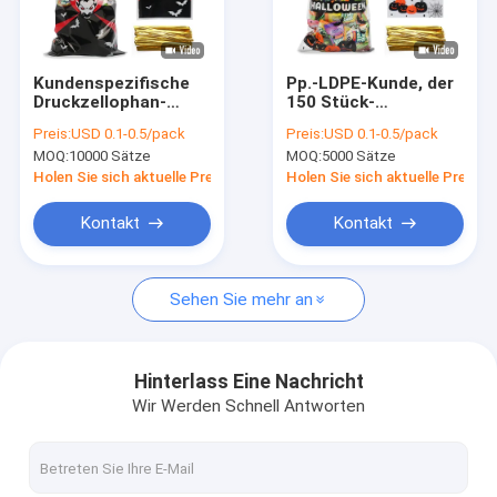
Fabrik-Ausflug
Qualitätskontrolle
Kundenspezifische
Pp.-LDPE-Kunde, der
Druckzellophan-
150 Stück-
treten Sie mit uns in Verbindung
Festlichkeits-
Halloween-
Preis:
USD 0.1-0.5/pack
Preis:
USD 0.1-0.5/pack
Taschen mit
Zellophan-Taschen
MOQ:
10000 Sätze
MOQ:
5000 Sätze
Torsions-Bindungen
druckt
Nachrichten
für Halloween
Holen Sie sich aktuelle Preis
Holen Sie sich aktuelle Preis
Fordern Sie ein Zitat
Kontakt
Kontakt
Sehen Sie mehr an
Polyplastiktasche
Plastiktaschen des Biohazard
Hinterlass Eine Nachricht
Wir Werden Schnell Antworten
medizinische überschüssige Taschen
Wiederverwendbare Eisbeutel