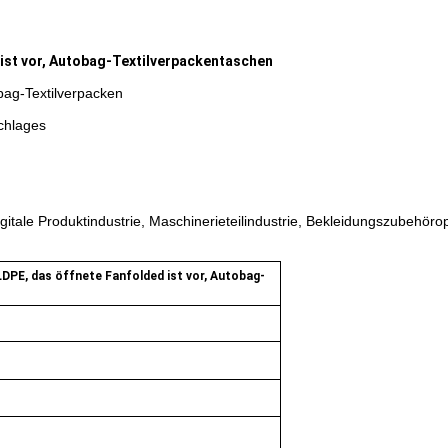
ist vor, Autobag-Textilverpackentaschen
bag-Textilverpacken
chlages
itale Produktindustrie, Maschinerieteilindustrie, Bekleidungszubehöro
DPE, das öffnete Fanfolded ist vor, Autobag-