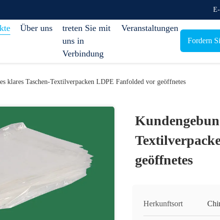
E-
kte
Über uns
treten Sie mit
Veranstaltungen
uns in
Fordern Si
Verbindung
s klares Taschen-Textilverpacken LDPE Fanfolded vor geöffnetes
Kundengebund
Textilverpack
geöffnetes
Herkunftsort
Chi