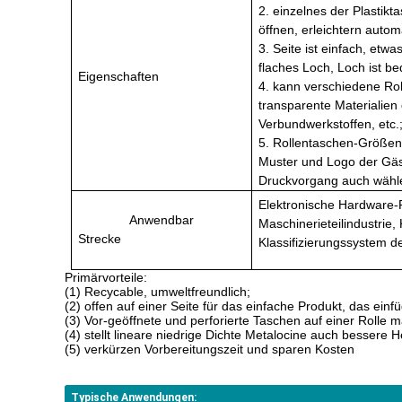
2. einzelnes der Plastikt
öffnen, erleichtern auto
3. Seite ist einfach, et
flaches Loch, Loch ist 
Eigenschaften
4. kann verschiedene Ro
transparente Materialien 
Verbundwerkstoffen, etc.
5. Rollentaschen-Größen-
Muster und Logo der Gäs
Druckvorgang auch wähl
Elektronische Hardware-Pr
Anwendbar
Maschinerieteilindustrie,
Strecke
Klassifizierungssystem 
Primärvorteile:
(1) Recycable, umweltfreundlich;
(2) offen auf einer Seite für das einfache Produkt, das einf
(3) Vor-geöffnete und perforierte Taschen auf einer Rolle
(4) stellt lineare niedrige Dichte Metalocine auch bessere H
(5) verkürzen Vorbereitungszeit und sparen Kosten
Typische Anwendungen: