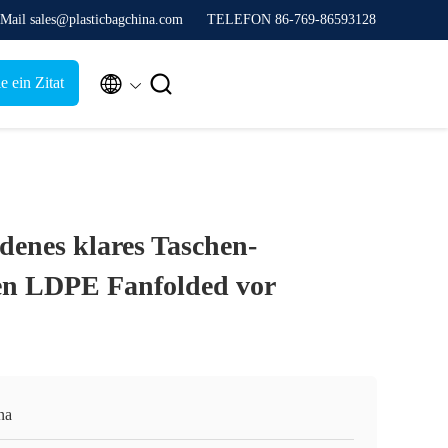
Mail sales@plasticbagchina.com
TELEFON 86-769-86593128


e ein Zitat
enes klares Taschen-
en LDPE Fanfolded vor
na