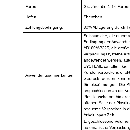
Farbe
Gravüre, die 1-14 Farben
Hafen:
Shenzhen
Zahlungsbedingung:
30% Ablagerung durch T/
Selbsttasche, die automa
Bedingung der Anwendu
AB180/AB225, die große 
Verpackungssysteme erfül
angewendet werden, aut
SYSTEME zu rollen, kann 
Kundenverpackens effekt
Anwendungsanmerkungen
Gedruckt werden, könne
Simplexöffnungen. Die P
angeschlossen an die Vor
Plastiktasche am hintere
offenen Seite der Plastik
bequeme Verpacken in di
Arbeit, spart Zeit.
1. geschlossene Volumen
automatische Verpackun