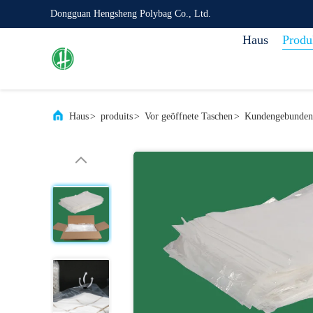
Dongguan Hengsheng Polybag Co., Ltd.
Haus
Produ
Haus
>
produits
>
Vor geöffnete Taschen
>
Kundengebundene