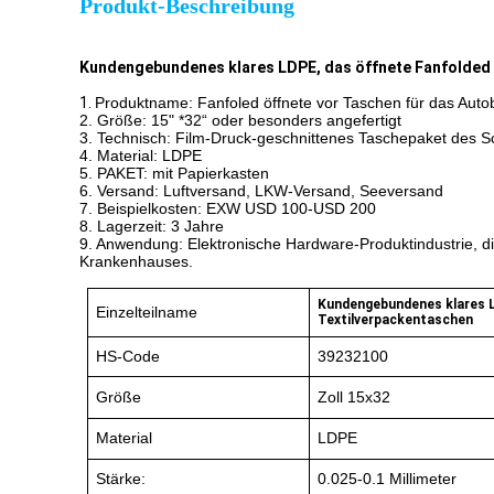
Produkt-Beschreibung
Kundengebundenes klares LDPE, das öffnete Fanfolded 
1.
Produktname: Fanfoled öffnete vor Taschen für das Auto
2. Größe: 15" *32“ oder besonders angefertigt
3. Technisch: Film-Druck-geschnittenes Taschepaket des S
4. Material: LDPE
5. PAKET: mit Papierkasten
6. Versand: Luftversand, LKW-Versand, Seeversand
7. Beispielkosten: EXW USD 100-USD 200
8. Lagerzeit: 3 Jahre
9. Anwendung: Elektronische Hardware-Produktindustrie, dig
Krankenhauses.
Kundengebundenes klares L
Einzelteilname
Textilverpackentaschen
HS-Code
39232100
Größe
Zoll 15x32
Material
LDPE
Stärke:
0.025-0.1 Millimeter