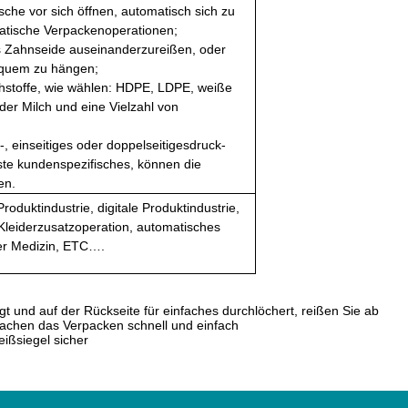
asche vor sich öffnen, automatisch sich zu
matische Verpackenoperationen;
was Zahnseide auseinanderzureißen, oder
bequem zu hängen;
hstoffe, wie wählen: HDPE, LDPE, weiße
der Milch und eine Vielzahl von
;
, einseitiges oder doppelseitigesdruck-
te kundenspezifisches, können die
en.
oduktindustrie, digitale Produktindustrie,
 Kleiderzusatzoperation, automatisches
der Medizin, ETC….
ügt und auf der Rückseite für einfaches durchlöchert, reißen Sie ab
 machen das Verpacken schnell und einfach
eißsiegel sicher