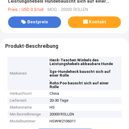
Leistungshebels Hundebauscht sich auf einer
Rolleneigenmarke
Preis：USD 0.3/roll
MOQ：20000 ROLLEN
Bestpreis
Kontakt
Produkt-Beschreibung
Heck-Taschen Winkels des
Leistungshebels abbaubare Hunde
,
Sgs-Hundeheck bauscht sich auf
Markieren
einer Rolle
,
Rohs Poo bauscht sich auf einer
Rolle
Herkunftsort
China
Lieferzeit
20-30 Tage
Markenname
HS
Min Bestellmenge
20000 ROLLEN
Modellnummer
HSWW2106011