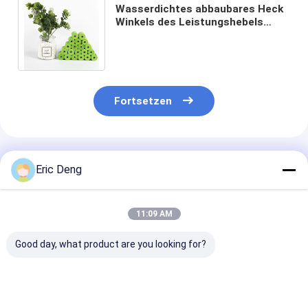
Wasserdichtes abbaubares Heck
Winkels des Leistungshebels
Hundebauscht sich auf einer
Rolleneigenmarke
Fortsetzen
Empfohlene Produkte
Eric Deng
11:09 AM
Good day, what product are you looking for?
Umweltfreundliche,
Einfache saubere
Home
OXO-biologisch
oben riesige
Kompostierba