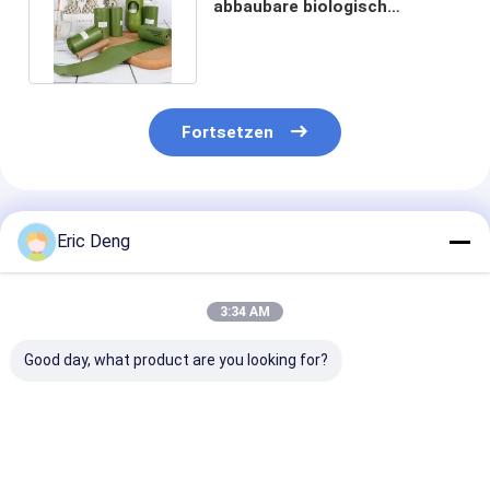
abbaubare biologisch
abbaubare Hundeheck-Tasche
Rolls
Fortsetzen
Empfohlene Produkte
Eric Deng
3:34 AM
Good day, what product are you looking for?
Einfache saubere
Home
Biologisch
oben riesige
Kompostierbare
abbaubare,
Zugschnur roch
Hunde-Kottaschen
kompostierbar