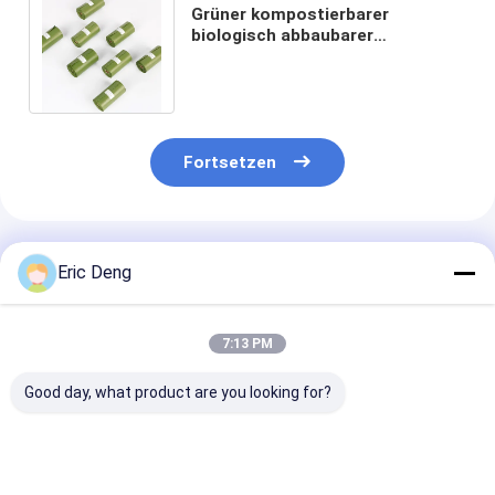
Grüner kompostierbarer
biologisch abbaubarer
Hundeabfall sackt
kundenspezifischen Logo
Printing ein
Fortsetzen
Empfohlene Produkte
Eric Deng
7:13 PM
Good day, what product are you looking for?
Umweltfreundliche,
Einfache saubere
Home
OXO-biologisch
oben riesige
Kompostierba