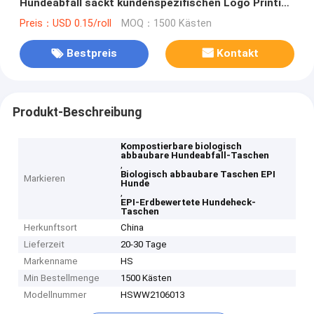
Hundeabfall sackt kundenspezifischen Logo Printing
ein
Preis：USD 0.15/roll
MOQ：1500 Kästen
Bestpreis
Kontakt
Produkt-Beschreibung
Kompostierbare biologisch
abbaubare Hundeabfall-Taschen
,
Biologisch abbaubare Taschen EPI
Markieren
Hunde
,
EPI-Erdbewertete Hundeheck-
Taschen
Herkunftsort
China
Lieferzeit
20-30 Tage
Markenname
HS
Min Bestellmenge
1500 Kästen
Modellnummer
HSWW2106013